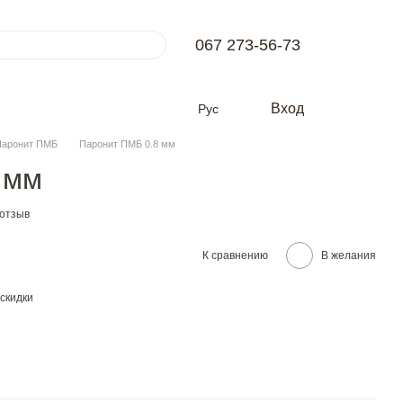
067 273-56-73
Вход
Рус
Паронит ПМБ
Паронит ПМБ 0.8 мм
 мм
 отзыв
К сравнению
В желания
скидки