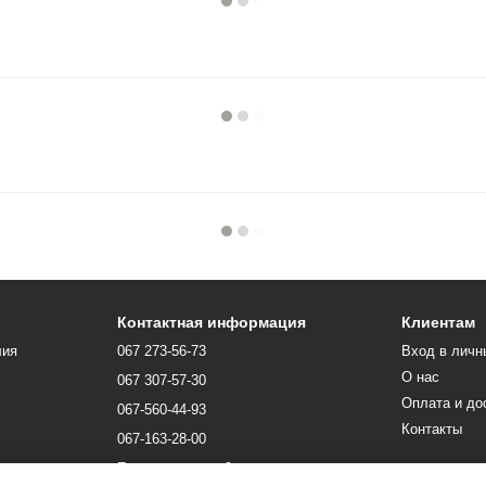
Контактная информация
Клиентам
лия
067 273-56-73
Вход в личн
О нас
067 307-57-30
Оплата и до
067-560-44-93
Контакты
067-163-28-00
Перезвонить вам?