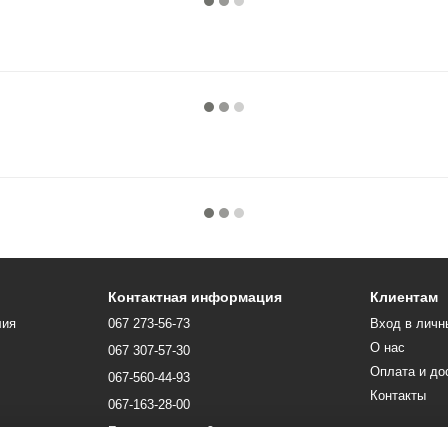
Контактная информация
Клиентам
лия
067 273-56-73
Вход в личн
О нас
067 307-57-30
Оплата и до
067-560-44-93
Контакты
067-163-28-00
Перезвонить вам?