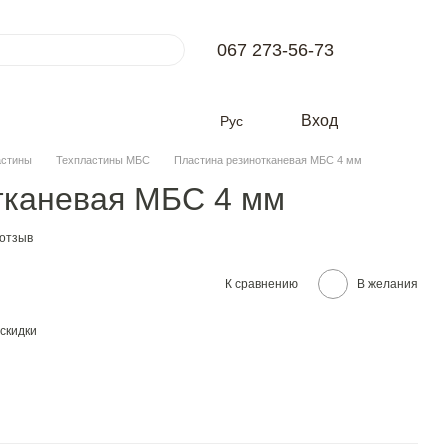
067 273-56-73
Вход
Рус
астины
Техпластины МБС
Пластина резинотканевая МБС 4 мм
тканевая МБС 4 мм
 отзыв
К сравнению
В желания
скидки