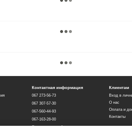
Контактная информация
Клиентам
лия
067 273-56-73
Вход в личн
О нас
067 307-57-30
Оплата и до
067-560-44-93
Контакты
067-163-28-00
Перезвонить вам?