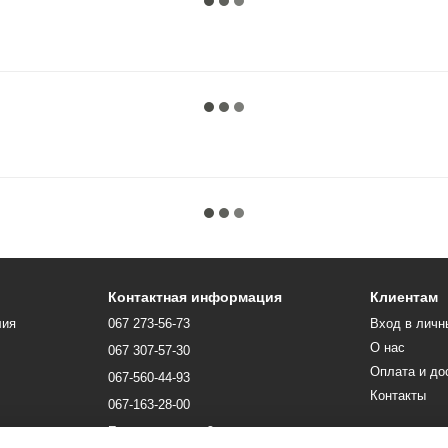
Контактная информация
Клиентам
лия
067 273-56-73
Вход в личн
О нас
067 307-57-30
Оплата и до
067-560-44-93
Контакты
067-163-28-00
Перезвонить вам?