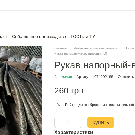
Блог
Собственное производство
ГОСТы и ТУ
Главная
Резинотехнические изделия
Промы
Рукав напорный-всасывающий 50
Рукав напорный-
В наличии
Артикул: 1974992188
Оставить
260 грн
Войти
для отображения накопительной 
%
Купить
Характеристики