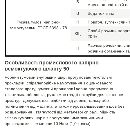
Б
масла на нафтовій ос
В
Вода технічна
Рукава гумові напірно-
П
Повітря, вуглекислий га
всмоктувальні ГОСТ 5398 - 78
Слабкі розчини неорга
КЩ
20 %
Харчові речовини: спи
П
розчини органічних та
Особливості промислового напірно-
всмоктуючого шлангу 50
Чорний гумовий внутрішній шар, прогумовані текстильні
прокладки, спіралеподібне намотування з оцинкованого
сталевого дроту, гумовий прошарок і чорна прогумована
текстильна оболонка, рукав має гладкі патрубки для кріплення
арматур. Допускаються відбитки від дорнів; тальку або
поглиблення від мастила, а також нерозвальцьований шов без
розшарування і втягнутості від металевої спіралі. Міцність
зв'язку гумових шарів з прогумованими тканинними
прокладками - не менше 10 Н/см (1,0 кгс/см)