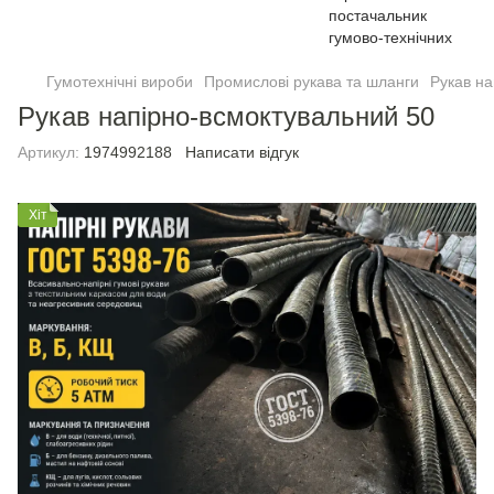
Гумотехнічні вироби
Промислові рукава та шланги
Рукав н
Рукав напірно-всмоктувальний 50
Артикул:
1974992188
Написати відгук
Хіт