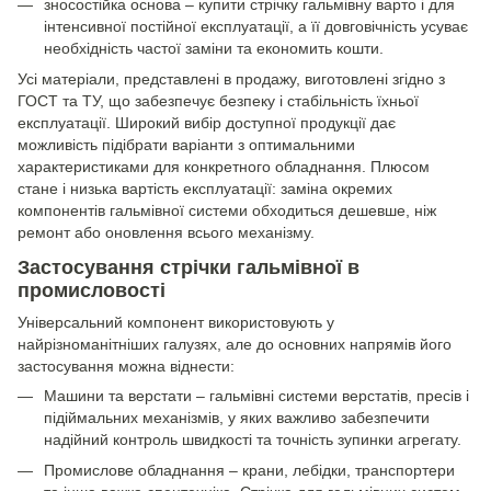
зносостійка основа – купити стрічку гальмівну варто і для
інтенсивної постійної експлуатації, а її довговічність усуває
необхідність частої заміни та економить кошти.
Усі матеріали, представлені в продажу, виготовлені згідно з
ГОСТ та ТУ, що забезпечує безпеку і стабільність їхньої
експлуатації. Широкий вибір доступної продукції дає
можливість підібрати варіанти з оптимальними
характеристиками для конкретного обладнання. Плюсом
стане і низька вартість експлуатації: заміна окремих
компонентів гальмівної системи обходиться дешевше, ніж
ремонт або оновлення всього механізму.
Застосування стрічки гальмівної в
промисловості
Універсальний компонент використовують у
найрізноманітніших галузях, але до основних напрямів його
застосування можна віднести:
Машини та верстати – гальмівні системи верстатів, пресів і
підіймальних механізмів, у яких важливо забезпечити
надійний контроль швидкості та точність зупинки агрегату.
Промислове обладнання – крани, лебідки, транспортери