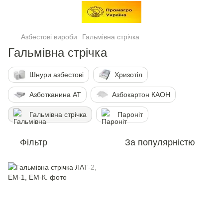
Азбестові вироби
Гальмівна стрічка
Гальмівна стрічка
Шнури азбестові
Хризотіл
Азботканина АТ
Азбокартон КАОН
Гальмівна стрічка
Пароніт
Фільтр
За популярністю