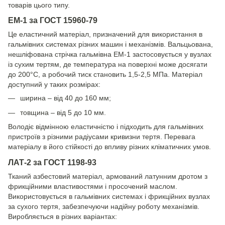
товарів цього типу.
ЕМ-1 за ГОСТ 15960-79
Це еластичний матеріал, призначений для використання в
гальмівних системах різних машин і механізмів. Вальцьована,
нешліфована стрічка гальмівна ЕМ-1 застосовується у вузлах
із сухим тертям, де температура на поверхні може досягати
до 200°C, а робочий тиск становить 1,5-2,5 МПа. Матеріал
доступний у таких розмірах:
ширина – від 40 до 160 мм;
товщина – від 5 до 10 мм.
Володіє відмінною еластичністю і підходить для гальмівних
пристроїв з різними радіусами кривизни тертя. Перевага
матеріалу в його стійкості до впливу різних кліматичних умов.
ЛАТ-2 за ГОСТ 1198-93
Тканий азбестовий матеріал, армований латунним дротом з
фрикційними властивостями і просочений маслом.
Використовується в гальмівних системах і фрикційних вузлах
за сухого тертя, забезпечуючи надійну роботу механізмів.
Виробляється в різних варіантах: