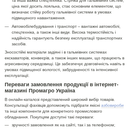
та інша важка спецтехніка. Стрічка для гальмівних систем,
ціна якої досить лояльна, стає основним елементом, що
визначає стійку роботу гальмівної системи в умовах
підвищеного навантаження.
Автомобілебудування і транспорт – вантажні автомобілі,
спецтехніка, а також інші види. Висока термостійкість і
надійність гарантують безпеку експлуатації транспортних
засобів.
Зносостійкі матеріали задіяні і в гальмівних системах
екскаваторів, конвеєрів, а також інших машин, що працюють в
агресивному середовищі. Це забезпечує довговічність навіть в
умовах підвищеної вологості, забрудненості та інтенсивної
експлуатації.
Переваги замовлення продукції в інтернет-
магазині Промагро Україна
В онлайн-каталозі представлений широкий вибір товарів.
Консультації фахівців допоможуть підібрати якісні
азбовироби
та інші компоненти для конкретного промислового
обладнання. Покупцям доступні такі переваги:
зручності замовлення як на сайті, так і за телефоном;