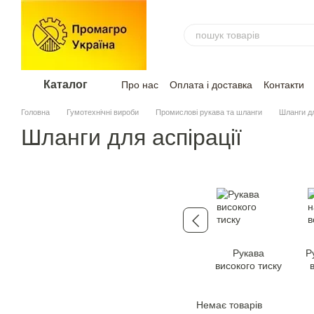
Перейти до основного контенту
Каталог
Про нас
Оплата і доставка
Контакти
Головна
Гумотехнічні вироби
Промислові рукава та шланги
Шланги дл
Шланги для аспірації
Рукава
Р
високого тиску
Немає товарів