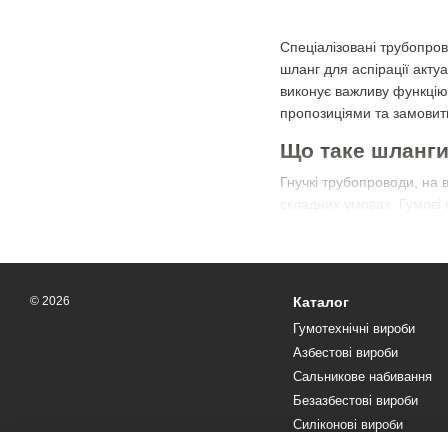
Спеціалізовані трубопров
шланг для аспірації акту
виконує важливу функцію 
пропозиціями та замовити
Що таке шланги 
Гнучкі трубопроводи, на 
складних умовах. Гумові
лабораторних комплексів.
стійкість до термічних 
висока механічна міцні
© 2026
Каталог
довгий термін служби
Гумотехнічні вироби
Вони можуть бути задіяні
Азбестові вироби
Сальникове набивання
Робочі середов
Безазбестові вироби
Завдяки своїй універсаль
Силіконові вироби
приватних господарств. 