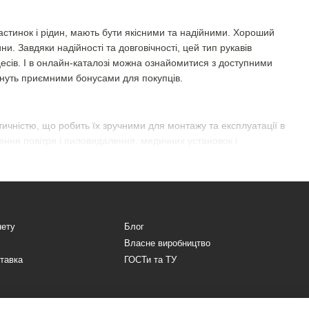
частинок і рідин, мають бути якісними та надійними. Хороший
. Завдяки надійності та довговічності, цей тип рукавів
есів. І в онлайн-каталозі можна ознайомитися з доступними
тануть приємними бонусами для покупців.
стичністю, що робить їх зручними для монтажу та експлуатації в
ння повітря і пиловидалення, медичних установок і
нету
Блог
йний захист від забруднень і покращуючи робоче середовище.
Власне виробництво
ставка
ГОСТи та ТУ
пірації
 актуальний для реалізації різних завдань: від виробництва до