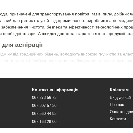
оди, призначені для транспортування повітря, газів, пилу, дрібних 
альний для різних галузей: від промислового виробництва до медицини
забезпечення чистоти, безпеки та ефективності технологічних проц
 необхідні товари. А швидка доставка і гарантія якості продукції с
для аспірації
відміну від традиційних рішень, володіють високою гнучкістю та ела
 шланги стають невід'ємною частиною обладнання для систем очище
 Рукав поліуретановий має такі характеристики:
і хімічних впливів;
сть і зносостійкість;
Контактна інформація
Клієнтам
.
067 273-56-73
Вхід до кабі
 як у промислових, так і в побутових системах, забезпечуючи наді
Про нас
067 307-57-30
Оплата і до
ища та сфери застосування шлангів для ас
067-560-44-93
Контакти
067-163-28-00
ності та широкому спектру технічних характеристик, цей тип виробів
Передзвонити вам?
Основні сфери використання: