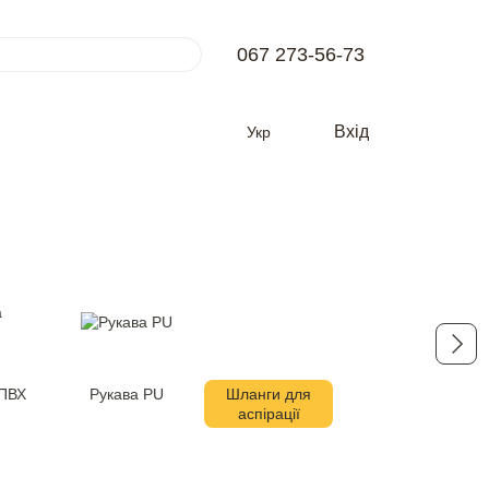
067 273-56-73
Вхід
Укр
 ПВХ
Рукава PU
Шланги для
аспірації