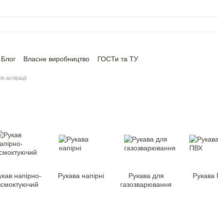
Блог
Власне виробництво
ГОСТи та ТУ
я аспірації
укав напірно-
Рукава напірні
Рукава для
Рукава
всмоктуючий
газозварювання