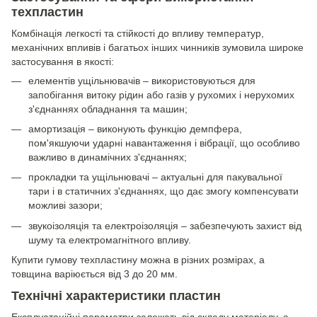
техпластин
Комбінація легкості та стійкості до впливу температур,
механічних впливів і багатьох інших чинників зумовила широке
застосування в якості:
елементів ущільнювачів – використовуються для
запобігання витоку рідин або газів у рухомих і нерухомих
з'єднаннях обладнання та машин;
амортизація – виконують функцію демпфера,
пом'якшуючи ударні навантаження і вібрації, що особливо
важливо в динамічних з'єднаннях;
прокладки та ущільнювачі – актуальні для пакувальної
тари і в статичних з'єднаннях, що дає змогу компенсувати
можливі зазори;
звукоізоляція та електроізоляція – забезпечують захист від
шуму та електромагнітного впливу.
Купити гумову техпластину можна в різних розмірах, а
товщина варіюється від 3 до 20 мм.
Технічні характеристики пластин
Експлуатаційні параметри залежать від складу матеріалу, а