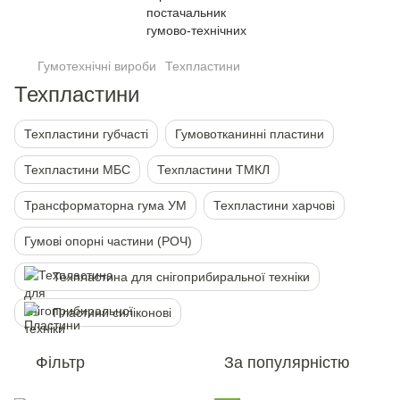
Гумотехнічні вироби
Техпластини
Техпластини
Техпластини губчасті
Гумовотканинні пластини
Техпластини МБС
Техпластини ТМКЛ
Трансформаторна гума УМ
Техпластини харчові
Гумові опорні частини (РОЧ)
Техпластина для снігоприбиральної техніки
Пластини силіконові
Фільтр
За популярністю