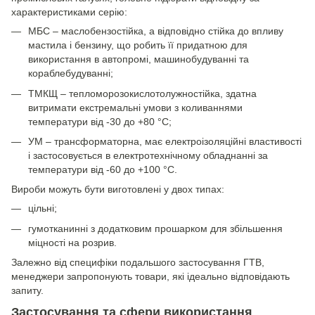
характеристиками серію:
МБС – маслобензостійка, а відповідно стійка до впливу
мастила і бензину, що робить її придатною для
використання в автопромі, машинобудуванні та
кораблебудуванні;
ТМКЩ – тепломорозокислотолужностійка, здатна
витримати екстремальні умови з коливаннями
температури від -30 до +80 °C;
УМ – трансформаторна, має електроізоляційні властивості
і застосовується в електротехнічному обладнанні за
температури від -60 до +100 °C.
Вироби можуть бути виготовлені у двох типах:
цільні;
гумотканинні з додатковим прошарком для збільшення
міцності на розрив.
Залежно від специфіки подальшого застосування ГТВ,
менеджери запропонують товари, які ідеально відповідають
запиту.
Застосування та сфери використання