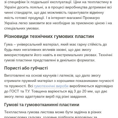
зі специфіки їх подальшої експлуатації. Ціни на техпластину в
Україні досить лояльні, а в процесі виробництва дотримані всі
чинні стандарти, що дає можливість гарантувати відмінну
якість готової продукції. І в інтернет-магазині Промагро
Україна легко замовити все необхідне за приємною ціною і на
спеціальних умовах.
Різновиди технічних гумових пластин
Гума – універсальний матеріал, який має гарну стійкість до
будь-яких негативних впливів ззовні, що дає змогу
використовувати його навіть в екстремальних умовах. Технічні
гумові пластини представлені в декількох форматах.
Пористі або губчасті
Виготовлені на основі каучуків і латексів, що дало змогу
отримати пружний матеріал з хорошими показниками гнучкості
та пружності. Всі
гумотехнічні вироби
виробляються відповідно
до ГОСТ та ТУ. Товщина варіюється від 3 до 20 мм, що дає
змогу легко адаптувати виріб під різні завдання.
Гумові та гумовотканинні пластини
Техпластина гумова листова може бути задіяна в різних
промислових галузях, головне підібрати відповідну за