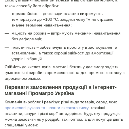
також способу його обробки:
термостійкість – деякі види пластин витримують
температури до +100 °C, завдяки чому їм не страшне
значне термічне навантаження;
міцність на розрив – витримують механічні навантаження
без деформації;
пластичність – забезпечують простоту в застосуванні та
встановленні, а також хороші здібності до амортизації
ударів і вібрацій.
Стійкість до кислот, лугів, мастил і бензину дає змогу задіяти
гумотехнічні вироби в промисловості та для прямого контакту з
агресивною хімією.
Переваги замовлення продукції в інтернет-
магазині Промагро Україна
Компанія виробляє і реалізує різні види товарів, серед яких
промислові рукава та шланги високого тиску
, технічні
пластини, шнури і різні серії автодоріжок. Будь-яку продукцію
можна замовити як у роздріб, так і оптом, а для покупців діють
спеціальні умови: