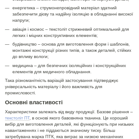
енергетика – струмонепровідний матеріал здатний
забезпечити дієву та надійну ізоляцію в обладнанні високої
напруги;
авіація і космос – текстоліт стрижневий оптимальний для
легких і міцних конструктивних елементів;
будівництво – основа для виготовлення форм і шаблонів,
монтажні конструкції різних типів, а також деталей, стійких
до впливу вологи;
медицина – для безпечних ізоляційних і конструкційних
елементів для медичного обладнання.
Така різноманітність варіацій застосування підтверджує
універсальність матеріалу і його важливість для
промисловості.
Основні властивості
Характеристики залежать від виду продукції. Базове рішення –
текстоліт ПТ
, в основі якого бавовняна тканина. Це хороший
вибір для виготовлення деталей, які функціонують при низьких
навантаженнях і не піддаються значному тиску. Більш
затребувана марка ПТК, яка виграє за низкою механічних