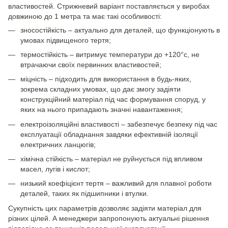
властивостей. Стрижневий варіант поставляється у виробах
довжиною до 1 метра та має такі особливості:
зносостійкість – актуально для деталей, що функціонують в
умовах підвищеного тертя;
термостійкість – витримує температури до +120°c, не
втрачаючи своїх первинних властивостей;
міцність – підходить для використання в будь-яких,
зокрема складних умовах, що дає змогу задіяти
конструкційний матеріал під час формування споруд, у
яких на нього припадають значні навантаження;
електроізоляційні властивості – забезпечує безпеку під час
експлуатації обладнання завдяки ефективній ізоляції
електричних ланцюгів;
хімічна стійкість – матеріал не руйнується під впливом
масел, лугів і кислот;
низький коефіцієнт тертя – важливий для плавної роботи
деталей, таких як підшипники і втулки.
Сукупність цих параметрів дозволяє задіяти матеріал для
різних цілей. А менеджери запропонують актуальні рішення