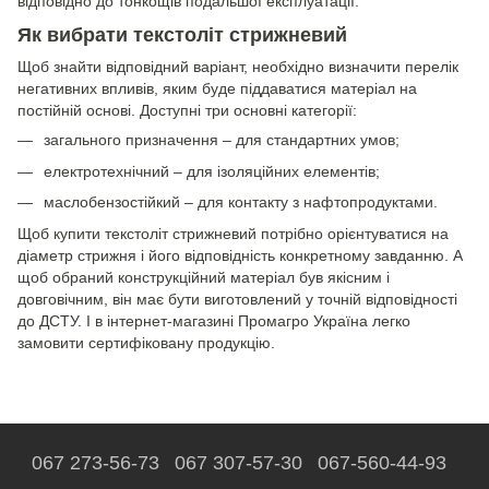
відповідно до тонкощів подальшої експлуатації.
Як вибрати текстоліт стрижневий
Щоб знайти відповідний варіант, необхідно визначити перелік
негативних впливів, яким буде піддаватися матеріал на
постійній основі. Доступні три основні категорії:
загального призначення – для стандартних умов;
електротехнічний – для ізоляційних елементів;
маслобензостійкий – для контакту з нафтопродуктами.
Щоб купити текстоліт стрижневий потрібно орієнтуватися на
діаметр стрижня і його відповідність конкретному завданню. А
щоб обраний конструкційний матеріал був якісним і
довговічним, він має бути виготовлений у точній відповідності
до ДСТУ. І в інтернет-магазині Промагро Україна легко
замовити сертифіковану продукцію.
067 273-56-73
067 307-57-30
067-560-44-93