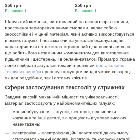
250 грн
250 грн
В наявності
В наявності
Шаруватий композит, виготовлений на основі шарів тканини,
просоченої термореактивними смолами, являє собою
зносостійкий і міцний матеріал, який активно використовується
в різних галузях. І незважаючи на унікальні експлуатаційні
характеристики на текстоліт стрижневий ціна доволі лояльна,
що робить його незамінним компонентом для виготовлення
підшипників і шестерень. І в онлайн-каталозі Промагро Україна
легко підібрати актуальні товари: провідний
постачальник
технічних виробів
пропонує покупцям вигідні умови співпраці –
як для роздрібних, так і оптових клієнтів.
Сфери застосування текстоліт у стрижнях
Завдяки високій механічній міцності та універсальності,
матеріал застосовують у найрізноманітніших галузях:
машинобудування – втулки, шестерні, підшипники
ковзання та інші деталі, які працюють в умовах високих
навантажень;
електроніка – електроізоляційні властивості дають змогу
створювати клемні колодки, ізолятори та корпусні деталі;