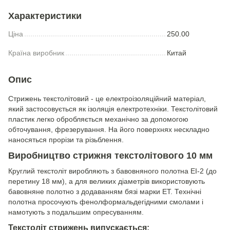
Характеристики
Ціна
250.00
Країна виробник
Китай
Опис
Стрижень текстолітовий - це електроізоляційний матеріал,
який застосовується як ізоляція електротехніки. Текстолітовий
пластик легко обробляється механічно за допомогою
обточування, фрезерування. На його поверхнях нескладно
наносяться прорізи та різьблення.
Виробництво стрижня текстолітового 10 мм
Круглий текстоліт виробляють з бавовняного полотна ЕІ-2 (до
перетину 18 мм), а для великих діаметрів використовують
бавовняне полотно з додаванням бязі марки ЕТ. Технічні
полотна просочують фенолформальдегідними смолами і
намотують з подальшим опресуванням.
Текстоліт стрижень випускається: