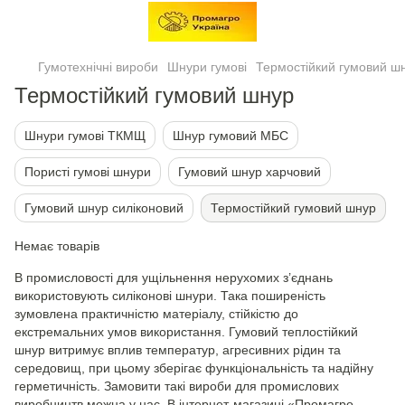
Гумотехнічні вироби
Шнури гумові
Термостійкий гумовий ш
Термостійкий гумовий шнур
Шнури гумові ТКМЩ
Шнур гумовий МБС
Пористі гумові шнури
Гумовий шнур харчовий
Гумовий шнур силіконовий
Термостійкий гумовий шнур
Немає товарів
В промисловості для ущільнення нерухомих з’єднань
використовують силіконові шнури. Така поширеність
зумовлена практичністю матеріалу, стійкістю до
екстремальних умов використання. Гумовий теплостійкий
шнур витримує вплив температур, агресивних рідин та
середовищ, при цьому зберігає функціональність та надійну
герметичність. Замовити такі вироби для промислових
виробництв можна у нас. В інтернет-магазині «Промагро