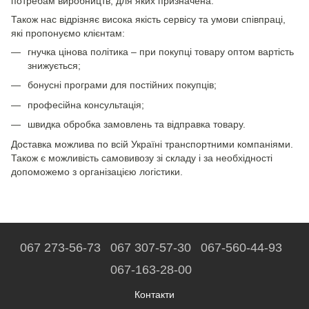
потребам виробництв, для яких призначена.
Також нас відрізняє висока якість сервісу та умови співпраці,
які пропонуємо клієнтам:
гнучка цінова політика – при покупці товару оптом вартість
знижується;
бонусні програми для постійних покупців;
професійна консультація;
швидка обробка замовлень та відправка товару.
Доставка можлива по всій Україні транспортними компаніями.
Також є можливість самовивозу зі складу і за необхідності
допоможемо з організацією логістики.
067 273-56-73
067 307-57-30
067-560-44-93
067-163-28-00
Контакти