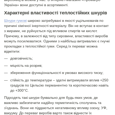
Україна» вони доступні в асортименті.
Характерні властивості теплостійких шнурів
Шнури гумові
широко затребувані в якості ущільнювачів по
причині хімічної інертності матеріалу. Він не вступає в контакт
з жирами, не руйнується під впливом спиртів чи кислот.
Причому, в залежності від типу сировини, властивості виробів
можуть посилюватися. Одними з найбільш витривалих є гнучкі
прокладки з теплостійкої гуми. Серед їх переваг можна
відмітити:
довговічність;
міцність на розрив;
збереження функціональності в умовах високого тиску;
стійкість до температури – здатні витримувати вплив +250
градусів по Цельсію перманентно та короткочасово навіть
до +300°С.
Підходять такі шнури буквально для будь-яких умов, де
важливо забезпечити надійну герметичність сполучень та
з’єднань. Вони не піддаються негативному впливу озону, УФ,
вакууму. До переваг виробів варто також віднести їх