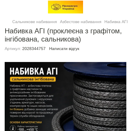
Сальникове набивання
Азбестове набивання
Набивка АГІ
Набивка АГІ (проклеєна з графітом,
інгібована, сальникова)
Артикул:
2028344757
Написати відгук