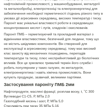
нафтохімічній промисловості, у машинобудуванні, металургії
та металообробці, електротехніці та електроенергетиці для
забезпечення необхідної герметичності з'єднань різного типу в
умовах дії агресивних середовищ, високих температур і тиску.
Пароніт має унікальні властивості роботи в середовищах
концентрованих кислот і лугів, хладонів і окислювачів.
Пароніт ПМБ – герметизуючий та прокладний матеріал з
відмінними властивостями, безпечний для людини, тому що
не містить шкідливих компонентів. Він створений для
експлуатації в агресивному середовищі, тому має високий
клас захисту від механічних пошкоджень, перепадів
температури та тиску, плюс несприйнятливий до біологічних
впливів. Все це зумовлює тривалий термін його служби і
робить популярним у таких галузях, як металургія,
електроенергетика і навіть хімічна промисловість. Вони
купують продукцію, зазвичай, великими партіями.
Застосування пароніту ПМБ 2мм
Нафтопродукти, масляні фракції, розплав воску, t, ˚C 300
Вуглеводні С1-С5, Р, МПа 2,0
Газоподібний кисень і азот, Р, МПа 5,0
Стисливість при тиску 35 МПа 5-16