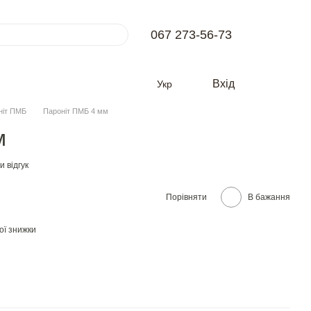
067 273-56-73
Вхід
Укр
ніт ПМБ
Пароніт ПМБ 4 мм
м
 відгук
Порівняти
В бажання
ої знижки