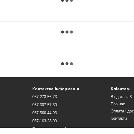
Контактна інформація
Клієнтам
067 273-56-73
Вхід до кабі
Про нас
067 307-57-30
Оплата і до
067-560-44-93
Контакти
067-163-28-00
Передзвонити вам?