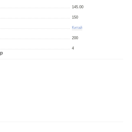
145.00
150
Китай
200
4
ар