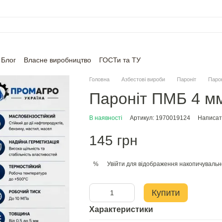
Блог
Власне виробництво
ГОСТи та ТУ
Головна
Азбестові вироби
Пароніт
Паро
Пароніт ПМБ 4 м
В наявності
Артикул: 1970019124
Написати
145 грн
Увійти
для відображення накопичувальн
%
Купити
Характеристики