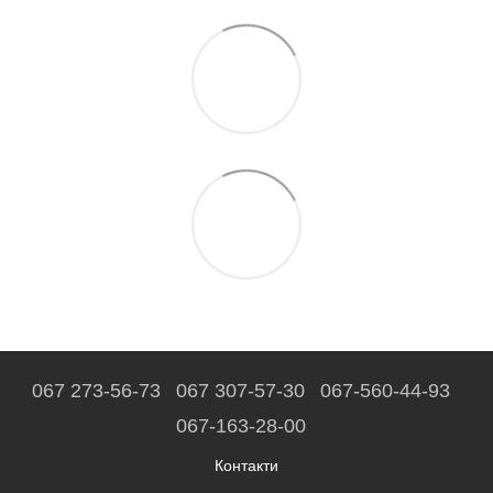
067 273-56-73
067 307-57-30
067-560-44-93
067-163-28-00
Контакти