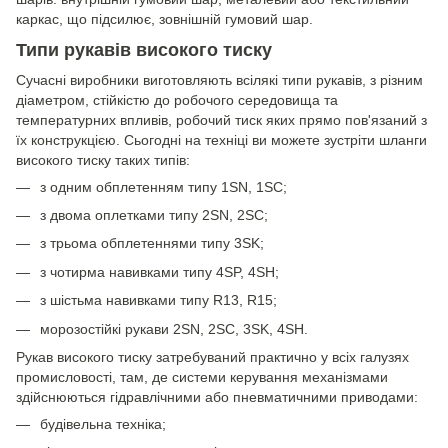
каркас, що підсилює, зовнішній гумовий шар.
Типи рукавів високого тиску
Сучасні виробники виготовляють всілякі типи рукавів, з різним
діаметром, стійкістю до робочого середовища та
температурних впливів, робочий тиск яких прямо пов'язаний з
їх конструкцією. Сьогодні на техніці ви можете зустріти шланги
високого тиску таких типів:
з одним обплетенням типу 1SN, 1SC;
з двома оплетками типу 2SN, 2SC;
з трьома обплетеннями типу 3SK;
з чотирма навивками типу 4SP, 4SH;
з шістьма навивками типу R13, R15;
морозостійкі рукави 2SN, 2SC, 3SK, 4SH.
Рукав високого тиску затребуваний практично у всіх галузях
промисловості, там, де системи керування механізмами
здійснюються гідравлічними або пневматичними приводами:
будівельна техніка;