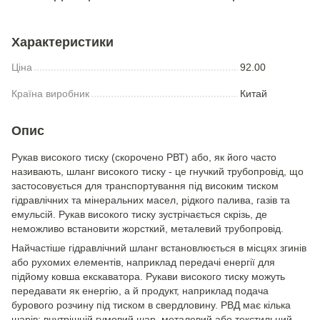
Характеристики
Ціна
92.00
Країна виробник
Китай
Опис
Рукав високого тиску (скорочено РВТ) або, як його часто
називають, шланг високого тиску - це гнучкий трубопровід, що
застосовується для транспортування під високим тиском
гідравлічних та мінеральних масел, рідкого палива, газів та
емульсій. Рукав високого тиску зустрічається скрізь, де
неможливо встановити жорсткий, металевий трубопровід.
Найчастіше гідравлічний шланг встановлюється в місцях згинів
або рухомих елементів, наприклад передачі енергії для
підйому ковша екскаватора. Рукави високого тиску можуть
передавати як енергію, а й продукт, наприклад подача
бурового розчину під тиском в свердловину. РВД має кілька
шарів: внутрішній гумовий шар, металевий або текстильний