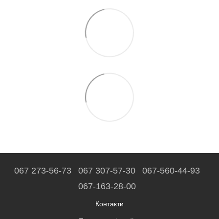
067 273-56-73
067 307-57-30
067-560-44-93
067-163-28-00
Контакти