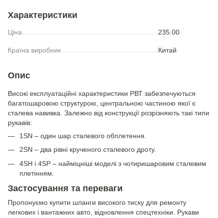
Характеристики
Ціна
235.00
Країна виробник
Китай
Опис
Високі експлуатаційні характеристики РВТ забезпечуються
багатошаровою структурою, центральною частиною якої є
сталева навивка. Залежно від конструкції розрізняють такі типи
рукавів:
1SN – один шар сталевого обплетення.
2SN – два рівні крученого сталевого дроту.
4SH і 4SP – найміцніші моделі з чотиришаровим сталевим
плетінням.
Застосування та переваги
Пропонуємо купити шланги високого тиску для ремонту
легкових і вантажних авто, відновлення спецтехніки. Рукави