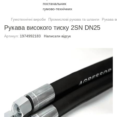
Гумотехнічні вироби
Промислові рукава та шланги
Рукава в
Рукава високого тиску 2SN DN25
Артикул:
1974992183
Написати відгук