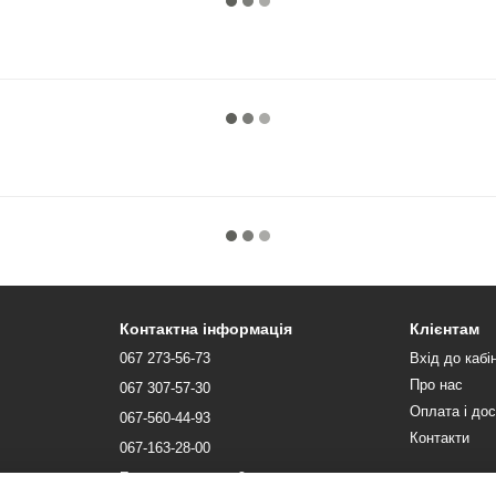
Контактна інформація
Клієнтам
067 273-56-73
Вхід до кабі
Про нас
067 307-57-30
Оплата і до
067-560-44-93
Контакти
067-163-28-00
Передзвонити вам?