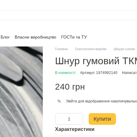
Блог
Власне виробництво
ГОСТи та ТУ
Головна
Гумотехнічні вироби
Шнури гумові
Шнур гумовий Т
В наявності
Артикул: 1974992140
Написати
240 грн
Увійти
для відображення накопичувальн
%
Купити
Характеристики