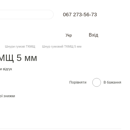
067 273-56-73
Вхід
Укр
Шнури гумові ТКМЩ
Шнур гумовий ТКМЩ 5 мм
КМЩ 5 мм
 відгук
Порівняти
В бажання
ої знижки